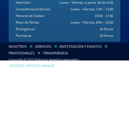
Admisión:
Lunes – Viernes, a partir de las 6:30
Consultorios Externos:
Lunes – Viernes, 7:30 – 13:30
Horario de Visitas:
15:00 - 17:00
Mesa de Partes:
Lunes – Viernes, 8:00 – 15:00
Emergencia:
24 Horas
Farmacia:
24 Horas
NOSOTROS
SERVICIOS
INVESTIGACIÓN Y ENSAYOS
PROFESIONALES
TRANSPARENCIA
Copyright © 2019 Todos los derechos reservados
HOSPITAL HIPOLITO UNANUE